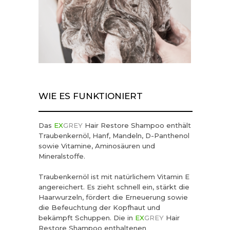
Ihnen, die Lotion auf jeder Reise ins
Flugzeug zu nehmen.
WIE ES FUNKTIONIERT
Das
EX
GREY
Hair Restore Shampoo enthält
Traubenkernöl, Hanf, Mandeln, D-Panthenol
sowie Vitamine, Aminosäuren und
Mineralstoffe.
Traubenkernöl ist mit natürlichem Vitamin E
angereichert. Es zieht schnell ein, stärkt die
Haarwurzeln, fördert die Erneuerung sowie
die Befeuchtung der Kopfhaut und
bekämpft Schuppen. Die in
EX
GREY
Hair
Restore Shampoo enthaltenen