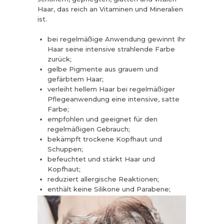
Haar, das reich an Vitaminen und Mineralien
ist.
bei regelmäßige Anwendung gewinnt Ihr
Haar seine intensive strahlende Farbe
zurück;
gelbe Pigmente aus grauem und
gefärbtem Haar;
verleiht hellem Haar bei regelmäßiger
Pflegeanwendung eine intensive, satte
Farbe;
empfohlen und geeignet für den
regelmäßigen Gebrauch;
bekämpft trockene Kopfhaut und
Schuppen;
befeuchtet und stärkt Haar und
Kopfhaut;
reduziert allergische Reaktionen;
enthält keine Silikone und Parabene;
verursacht keine Allergien;
sicher und einfach in der Anwendung;
die 100ml Travel Flasche ermöglicht es